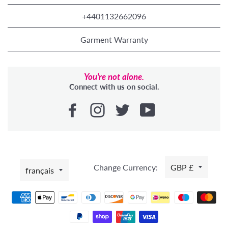
+4401132662096
Garment Warranty
You're not alone.
Connect with us on social.
LANGUE
Change Currency:
GBP £
français
Moyens
de
paiement