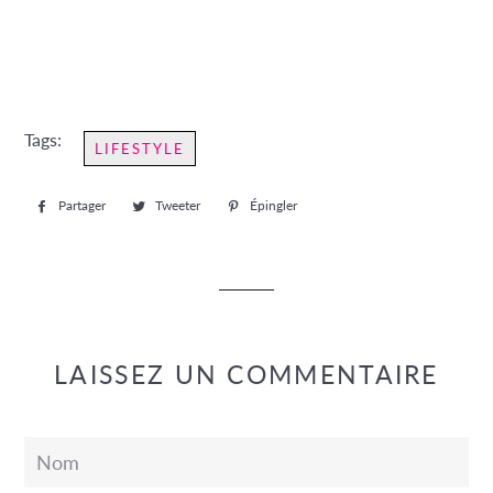
Tags:
LIFESTYLE
Partager
Partager
Tweeter
Tweeter
Épingler
Épingler
sur
sur
sur
Facebook
Twitter
Pinterest
LAISSEZ UN COMMENTAIRE
Nom