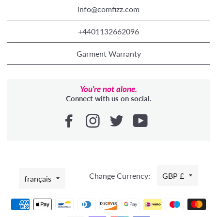
info@comfizz.com
+4401132662096
Garment Warranty
You're not alone.
Connect with us on social.
LANGUE
Change Currency:
GBP £
français
Moyens
de