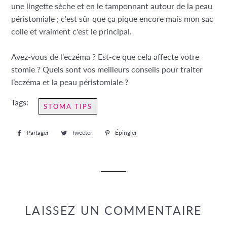
une lingette sèche et en le tamponnant autour de la peau
péristomiale ; c'est sûr que ça pique encore mais mon sac
colle et vraiment c'est le principal.
Avez-vous de l'eczéma ? Est-ce que cela affecte votre
stomie ? Quels sont vos meilleurs conseils pour traiter
l’eczéma et la peau péristomiale ?
Tags:
STOMA TIPS
Partager
Partager
Tweeter
Tweeter
Épingler
Épingler
sur
sur
sur
Facebook
Twitter
Pinterest
LAISSEZ UN COMMENTAIRE