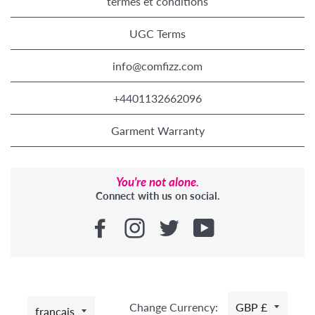
termes et conditions
UGC Terms
info@comfizz.com
+4401132662096
Garment Warranty
You're not alone.
Connect with us on social.
LANGUE
Change Currency:
GBP £
français