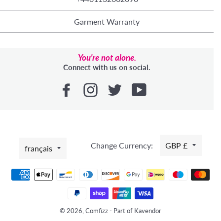
Garment Warranty
You're not alone.
Connect with us on social.
LANGUE
Change Currency:
GBP £
français
Moyens
de
paiement
© 2026, Comfizz - Part of Kavendor